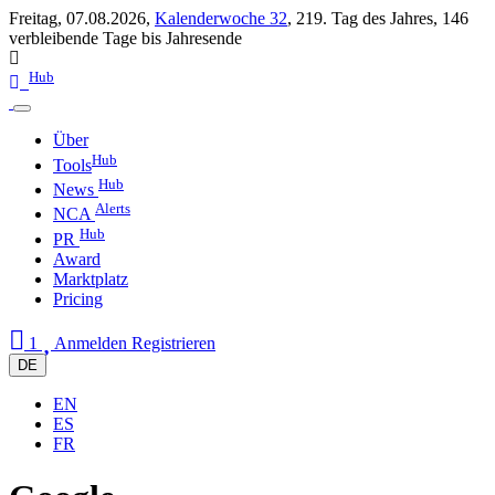
Freitag, 07.08.2026,
Kalenderwoche 32
,
219. Tag des Jahres
,
146
verbleibende Tage bis Jahresende
Hub
Über
Hub
Tools
Hub
News
Alerts
NCA
Hub
PR
Award
Marktplatz
Pricing
1
Anmelden
Registrieren
DE
EN
ES
FR