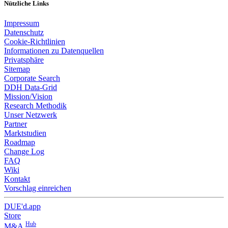
Nützliche Links
Impressum
Datenschutz
Cookie-Richtlinien
Informationen zu Datenquellen
Privatsphäre
Sitemap
Corporate Search
DDH Data-Grid
Mission/Vision
Research Methodik
Unser Netzwerk
Partner
Marktstudien
Roadmap
Change Log
FAQ
Wiki
Kontakt
Vorschlag einreichen
DUE'd.app
Store
Hub
M&A