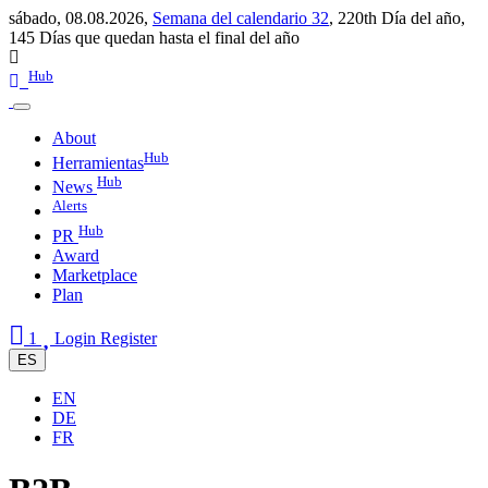
sábado, 08.08.2026,
Semana del calendario 32
,
220th Día del año
,
145 Días que quedan hasta el final del año
Hub
About
Hub
Herramientas
Hub
News
Alerts
Hub
PR
Award
Marketplace
Plan
1
Login
Register
ES
EN
DE
FR