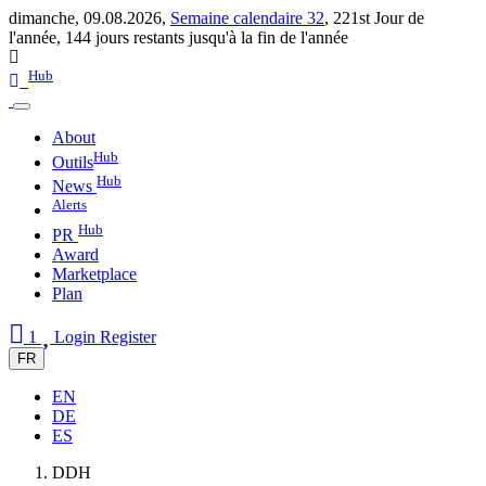
dimanche, 09.08.2026,
Semaine calendaire 32
,
221st Jour de
l'année
,
144 jours restants jusqu'à la fin de l'année
Hub
About
Hub
Outils
Hub
News
Alerts
Hub
PR
Award
Marketplace
Plan
1
Login
Register
FR
EN
DE
ES
DDH