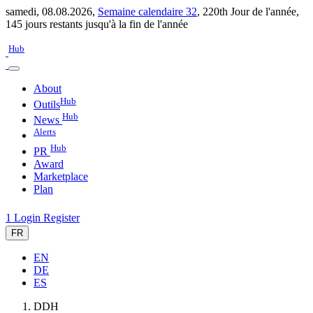
samedi, 08.08.2026,
Semaine calendaire 32
,
220th Jour de l'année
,
145 jours restants jusqu'à la fin de l'année
Hub
About
Hub
Outils
Hub
News
Alerts
Hub
PR
Award
Marketplace
Plan
1
Login
Register
FR
EN
DE
ES
DDH