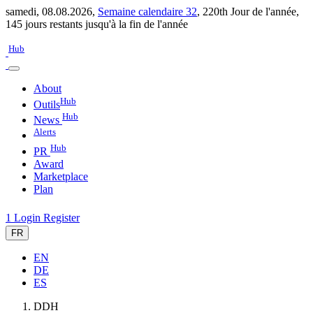
samedi, 08.08.2026,
Semaine calendaire 32
,
220th Jour de l'année
,
145 jours restants jusqu'à la fin de l'année
Hub
About
Hub
Outils
Hub
News
Alerts
Hub
PR
Award
Marketplace
Plan
1
Login
Register
FR
EN
DE
ES
DDH