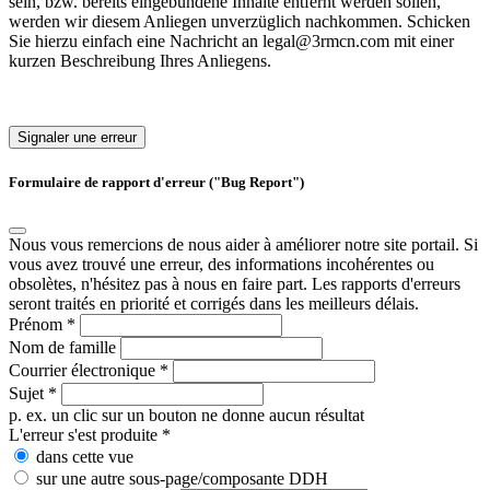
sein, bzw. bereits eingebundene Inhalte entfernt werden sollen,
werden wir diesem Anliegen unverzüglich nachkommen. Schicken
Sie hierzu einfach eine Nachricht an legal@3rmcn.com mit einer
kurzen Beschreibung Ihres Anliegens.
Signaler une erreur
Formulaire de rapport d'erreur ("Bug Report")
Nous vous remercions de nous aider à améliorer notre site portail. Si
vous avez trouvé une erreur, des informations incohérentes ou
obsolètes, n'hésitez pas à nous en faire part. Les rapports d'erreurs
seront traités en priorité et corrigés dans les meilleurs délais.
Prénom
*
Nom de famille
Courrier électronique
*
Sujet
*
p. ex. un clic sur un bouton ne donne aucun résultat
L'erreur s'est produite
*
dans cette vue
sur une autre sous-page/composante DDH