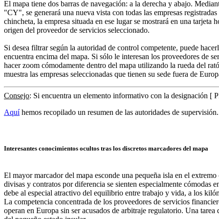
El mapa tiene dos barras de navegación: a la derecha y abajo. Mediante 
"CY", se generará una nueva vista con todas las empresas registradas 
chincheta, la empresa situada en ese lugar se mostrará en una tarjeta h
origen del proveedor de servicios seleccionado.
Si desea filtrar según la autoridad de control competente, puede hacerl
encuentra encima del mapa. Si sólo le interesan los proveedores de serv
hacer zoom cómodamente dentro del mapa utilizando la rueda del rat
muestra las empresas seleccionadas que tienen su sede fuera de Europ
Consejo
: Si encuentra un elemento informativo con la designación [ 
Aquí
hemos recopilado un resumen de las autoridades de supervisión.
Interesantes conocimientos ocultos tras los discretos marcadores del mapa
El mayor marcador del mapa esconde una pequeña isla en el extremo or
divisas y contratos por diferencia se sienten especialmente cómodas en
debe al especial atractivo del equilibrio entre trabajo y vida, a los ki
La competencia concentrada de los proveedores de servicios financie
operan en Europa sin ser acusados de arbitraje regulatorio. Una tarea 