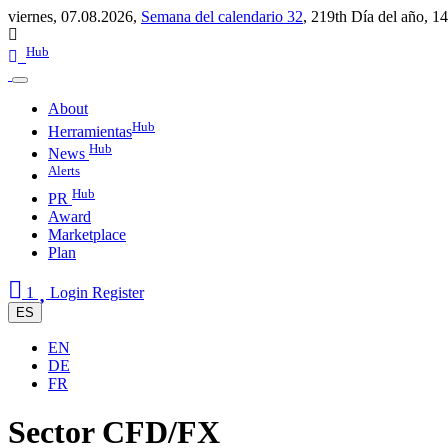
viernes, 07.08.2026,
Semana del calendario 32
,
219th Día del año
,
14
Hub
About
Hub
Herramientas
Hub
News
Alerts
Hub
PR
Award
Marketplace
Plan
1
Login
Register
ES
EN
DE
FR
Sector CFD/FX