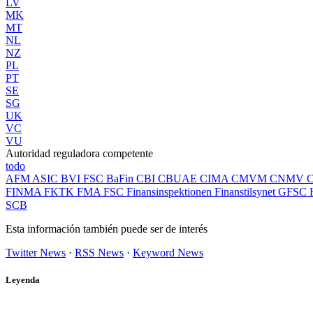
LV
MK
MT
NL
NZ
PL
PT
SE
SG
UK
VC
VU
Autoridad reguladora competente
todo
AFM
ASIC
BVI FSC
BaFin
CBI
CBUAE
CIMA
CMVM
CNMV
FINMA
FKTK
FMA
FSC
Finansinspektionen
Finanstilsynet
GFSC
SCB
Esta información también puede ser de interés
Twitter News
·
RSS News
·
Keyword News
Leyenda