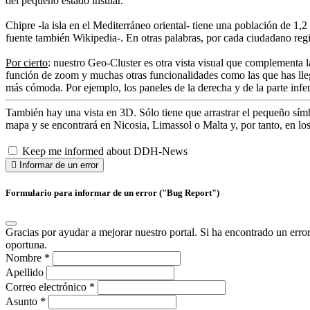
del pequeño estado insular.
Chipre -la isla en el Mediterráneo oriental- tiene una población de 1
fuente también Wikipedia-. En otras palabras, por cada ciudadano reg
Por cierto
: nuestro Geo-Cluster es otra vista visual que complementa l
función de zoom y muchas otras funcionalidades como las que has ll
más cómoda. Por ejemplo, los paneles de la derecha y de la parte infer
También hay una vista en 3D. Sólo tiene que arrastrar el pequeño sím
mapa y se encontrará en Nicosia, Limassol o Malta y, por tanto, en los
Keep me informed about DDH-News
Informar de un error
Formulario para informar de un error ("Bug Report")
Gracias por ayudar a mejorar nuestro portal. Si ha encontrado un erro
oportuna.
Nombre
*
Apellido
Correo electrónico
*
Asunto
*