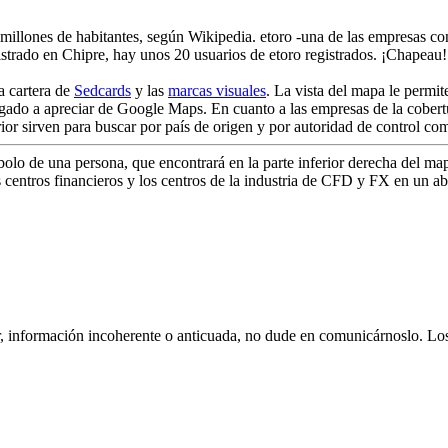
,2 millones de habitantes, según Wikipedia. etoro -una de las empresas 
istrado en Chipre, hay unos 20 usuarios de etoro registrados. ¡Chapeau!
a cartera de
Sedcards
y las
marcas visuales
. La vista del mapa le permit
egado a apreciar de Google Maps. En cuanto a las empresas de la cobe
ior sirven para buscar por país de origen y por autoridad de control co
bolo de una persona, que encontrará en la parte inferior derecha del ma
 centros financieros y los centros de la industria de CFD y FX en un ab
r, información incoherente o anticuada, no dude en comunicárnoslo. Los