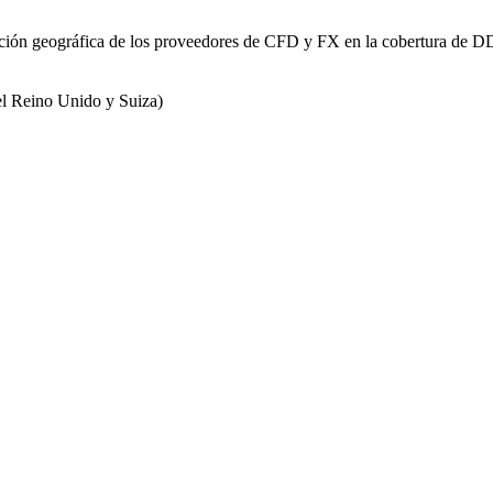
bución geográfica de los proveedores de CFD y FX en la cobertura de 
3
46
18
 el Reino Unido y Suiza)
2