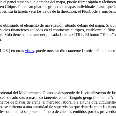
el panel situado a la derecha del mapa, puede filtrar rápida y fácilment
en Chipre. Puede ampliar los grupos de mapas individuales hasta que los
over. En la tarjeta verá los datos de la dirección, el PlusCode y una band
o utilizando el elemento de navegación situado debajo del mapa. Si quier
icios financieros situados en el continente europeo, establezca el filtr
ón. Sólo tienes que mantener pulsada la tecla CTRL. El botón "Todos"
a.
PLUS ] en otras
vistas
, puede mostrar directamente la ubicación de la em
iental del Mediterráneo. Como se desprende de la visualización de los
 el soleado sur, o más exactamente, en el triángulo geográfico entre Ant
lómetros de playas de arena, al mercado laboral o a alguna otra circunsta
ros se enfrenta a una autoridad de supervisión que debería tener las 
descomunal, si se pone el número de clientes emitidos por los proveedor