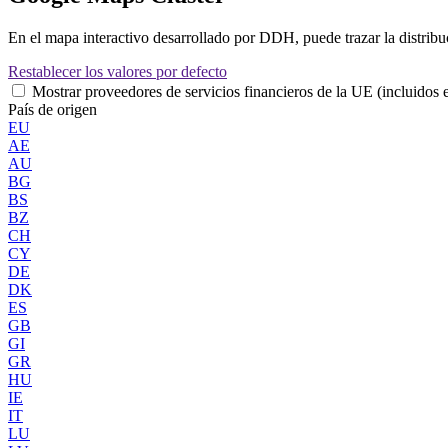
En el mapa interactivo desarrollado por DDH, puede trazar la distri
2
Restablecer los valores por defecto
Mostrar proveedores de servicios financieros de la UE (incluidos
País de origen
EU
AE
AU
BG
BS
BZ
CH
CY
DE
DK
ES
GB
GI
GR
HU
IE
IT
LU