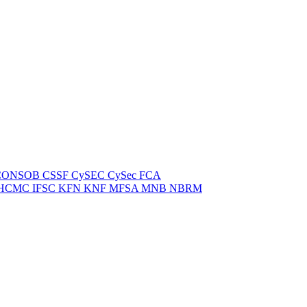
CONSOB
CSSF
CySEC
CySec
FCA
HCMC
IFSC
KFN
KNF
MFSA
MNB
NBRM