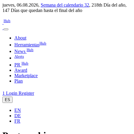
jueves, 06.08.2026,
Semana del calendario 32
,
218th Día del año
,
147 Días que quedan hasta el final del año
Hub
About
Hub
Herramientas
Hub
News
Alerts
Hub
PR
Award
Marketplace
Plan
1
Login
Register
ES
EN
DE
FR