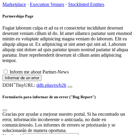
Marketplace
·
Execution Venues
·
Stocklisted Entities
Partnerships Page
Fugiat laborum culpa et ad ea et consectetur incididunt deserunt
deserunt veniam cillum id do. Id amet ullamco pariatur sunt eiusmod
minim eu voluptate adipisicing magna veniam do laborum. Elit ea
aliquip aliqua ut. Ex adipisicing ut sint amet qui sint ad. Laborum
aliquip sint dolore ad quis pariatur ipsum nostrud pariatur id aliqua
pariatur. Irure reprehenderit deserunt id cillum anim adipisicing
tempor.
Inform me about Partner-News
Informar de un error
+
DDH
TinyURL:
ddh.plus/es/b2b
Formulario para informar de un error ("Bug Report")
Gracias por ayudar a mejorar nuestro portal. Si ha encontrado un
error, información incoherente o anticuada, no dude en
comunicárnoslo. Los informes de errores se priorizarán y se
solucionarán de manera oportuna.