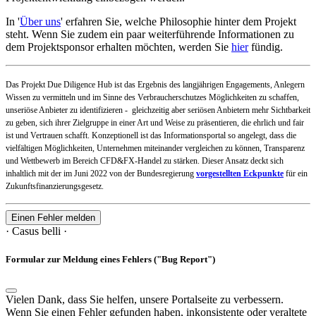
In '
Über uns
' erfahren Sie, welche Philosophie hinter dem Projekt
steht. Wenn Sie zudem ein paar weiterführende Informationen zu
dem Projektsponsor erhalten möchten, werden Sie
hier
fündig.
Das Projekt Due Diligence Hub ist das Ergebnis des langjährigen Engagements, Anlegern
Wissen zu vermitteln und im Sinne des Verbraucherschutzes Möglichkeiten zu schaffen,
unseriöse Anbieter zu identifizieren - gleichzeitig aber seriösen Anbietern mehr Sichtbarkeit
zu geben, sich ihrer Zielgruppe in einer Art und Weise zu präsentieren, die ehrlich und fair
ist und Vertrauen schafft. Konzeptionell ist das Informationsportal so angelegt, dass die
vielfältigen Möglichkeiten, Unternehmen miteinander vergleichen zu können, Transparenz
und Wettbewerb im Bereich CFD&FX-Handel zu stärken. Dieser Ansatz deckt sich
inhaltlich mit der im Juni 2022 von der Bundesregierung
vorgestellten Eckpunkte
für ein
Zukunftsfinanzierungsgesetz.
Einen Fehler melden
· Casus belli ·
Formular zur Meldung eines Fehlers ("Bug Report")
Vielen Dank, dass Sie helfen, unsere Portalseite zu verbessern.
Wenn Sie einen Fehler gefunden haben, inkonsistente oder veraltete