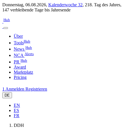
Donnerstag, 06.08.2026,
Kalenderwoche 32
,
218. Tag des Jahres
,
147 verbleibende Tage bis Jahresende
Hub
Über
Hub
Tools
Hub
News
Alerts
NCA
Hub
PR
Award
Marktplatz
Pricing
1
Anmelden
Registrieren
DE
EN
ES
FR
DDH