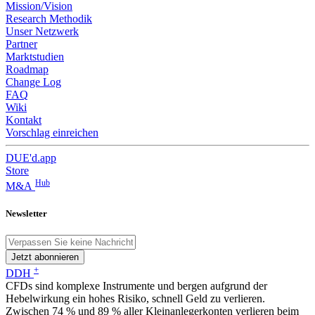
Mission/Vision
Research Methodik
Unser Netzwerk
Partner
Marktstudien
Roadmap
Change Log
FAQ
Wiki
Kontakt
Vorschlag einreichen
DUE'd.app
Store
Hub
M&A
Newsletter
Jetzt abonnieren
+
DDH
CFDs sind komplexe Instrumente und bergen aufgrund der
Hebelwirkung ein hohes Risiko, schnell Geld zu verlieren.
Zwischen 74 % und 89 % aller Kleinanlegerkonten verlieren beim