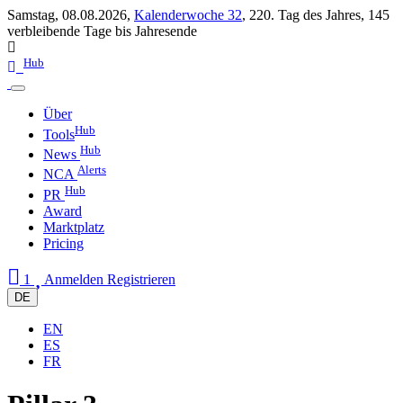
Samstag, 08.08.2026,
Kalenderwoche 32
,
220. Tag des Jahres
,
145
verbleibende Tage bis Jahresende
Hub
Über
Hub
Tools
Hub
News
Alerts
NCA
Hub
PR
Award
Marktplatz
Pricing
1
Anmelden
Registrieren
DE
EN
ES
FR