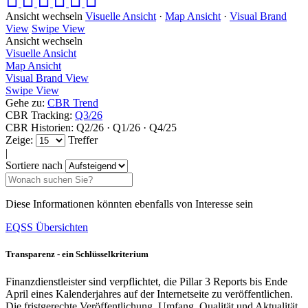
Ansicht wechseln
Visuelle Ansicht
·
Map Ansicht
·
Visual Brand
View
Swipe View
Ansicht wechseln
Visuelle Ansicht
Map Ansicht
Visual Brand View
Swipe View
Gehe zu:
CBR Trend
CBR Tracking:
Q3/26
CBR Historien:
Q2/26
·
Q1/26
·
Q4/25
Zeige:
Treffer
|
Sortiere nach
Diese Informationen könnten ebenfalls von Interesse sein
EQSS Übersichten
Transparenz - ein Schlüsselkriterium
Finanzdienstleister sind verpflichtet, die Pillar 3 Reports bis Ende
April eines Kalenderjahres auf der Internetseite zu veröffentlichen.
Die fristgerechte Veröffentlichung, Umfang, Qualität und Aktualität