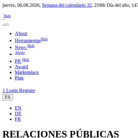
jueves, 06.08.2026,
Semana del calendario 32
,
218th Día del año
,
147
Hub
About
Hub
Herramientas
Hub
News
Alerts
Hub
PR
Award
Marketplace
Plan
1
Login
Register
ES
EN
DE
FR
RELACIONES PÚBLICAS