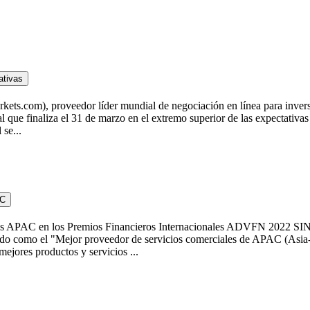
ativas
s.com), proveedor líder mundial de negociación en línea para inversor
scal que finaliza el 31 de marzo en el extremo superior de las expectativa
 se...
AC
ales APAC en los Premios Financieros Internacionales ADVFN 2022 S
onado como el "Mejor proveedor de servicios comerciales de APAC (Asi
ejores productos y servicios ...