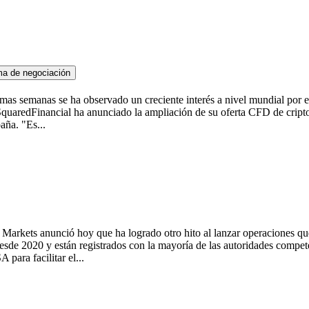
rma de negociación
 semanas se ha observado un creciente interés a nivel mundial por el c
e SquaredFinancial ha anunciado la ampliación de su oferta CFD de crip
aña. "Es...
kets anunció hoy que ha logrado otro hito al lanzar operaciones que 
e 2020 y están registrados con la mayoría de las autoridades competen
para facilitar el...