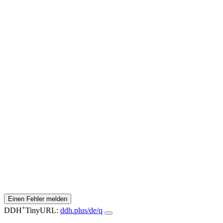
Einen Fehler melden
+
DDH
TinyURL:
ddh.plus/de/q