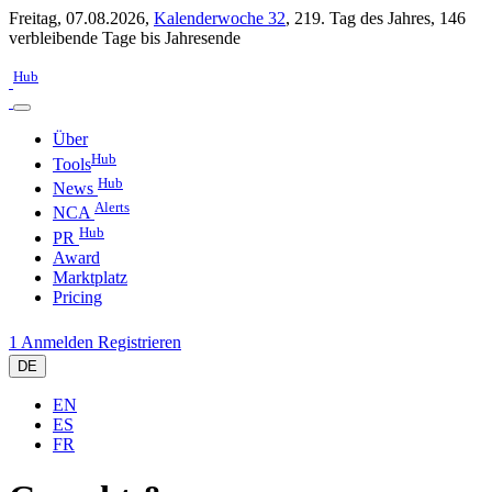
Freitag, 07.08.2026,
Kalenderwoche 32
,
219. Tag des Jahres
,
146
verbleibende Tage bis Jahresende
Hub
Über
Hub
Tools
Hub
News
Alerts
NCA
Hub
PR
Award
Marktplatz
Pricing
1
Anmelden
Registrieren
DE
EN
ES
FR