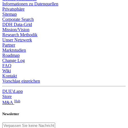
Informationen zu Datenquellen
Privatsphäre
Sitemap
Corporate Search
DDH Data-Grid
Mission/Vision
Research Methodik
Unser Netzwerk
Partner
Marktstudien
Roadmap
Change Log
FAQ
Wiki
Kontakt
Vorschlag einreichen
DUE'd.app
Store
Hub
M&A
Newsletter