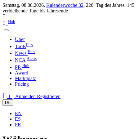
Samstag, 08.08.2026,
Kalenderwoche 32
,
220. Tag des Jahres
,
145
verbleibende Tage bis Jahresende
Hub
Über
Hub
Tools
Hub
News
Alerts
NCA
Hub
PR
Award
Marktplatz
Pricing
1
Anmelden
Registrieren
DE
EN
ES
FR