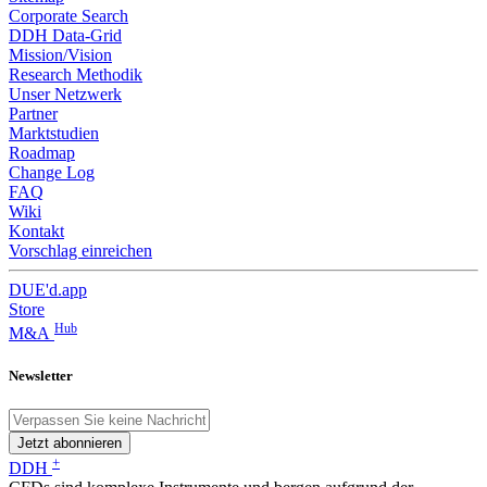
Corporate Search
DDH Data-Grid
Mission/Vision
Research Methodik
Unser Netzwerk
Partner
Marktstudien
Roadmap
Change Log
FAQ
Wiki
Kontakt
Vorschlag einreichen
DUE'd.app
Store
Hub
M&A
Newsletter
Jetzt abonnieren
+
DDH