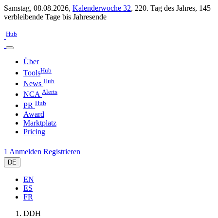
Samstag, 08.08.2026,
Kalenderwoche 32
,
220. Tag des Jahres
,
145
verbleibende Tage bis Jahresende
Hub
Über
Hub
Tools
Hub
News
Alerts
NCA
Hub
PR
Award
Marktplatz
Pricing
1
Anmelden
Registrieren
DE
EN
ES
FR
DDH