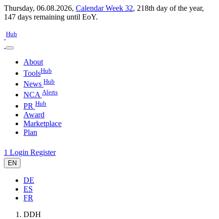
Thursday, 06.08.2026,
Calendar Week 32
,
218th day of the year
,
147 days remaining until EoY.
Hub
About
Hub
Tools
Hub
News
Alerts
NCA
Hub
PR
Award
Marketplace
Plan
1
Login
Register
EN
DE
ES
FR
DDH